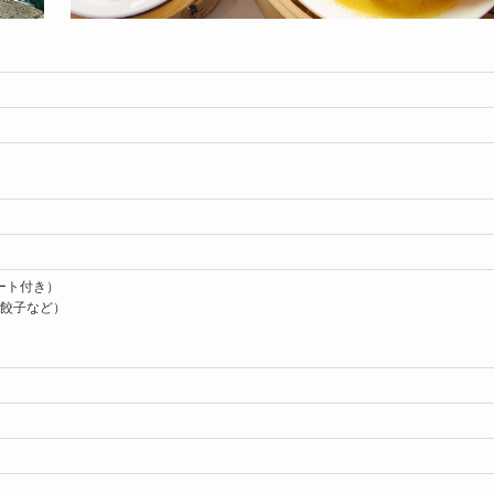
ート付き）
レ餃子など）