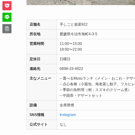
店舗名
手しごと遊菜922
所在地
愛媛県今治市旭町4-3-5
営業時間
11:00〜15:00
18:00〜22:00
定休日
日曜日
連絡先
0898-33-4922
主なメニュー
– 選べるMusuランチ（メイン・おこわ・デザ
– 点心各種（小籠包、海老蒸し餃子、フカヒ
– 季節の魚料理（例：スズキのクリーム煮）
– 中国茶・デザートセット
設備
全席禁煙
SNS情報
Instagram
公式サイト
なし